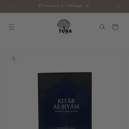
Direkt
📦 Lieferzeit: 1-3 Werktage
zum
Inhalt
Warenkorb
oduktinformationen
ringen