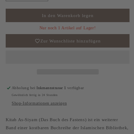
die
die
Menge
Menge
für
für
In den Warenkorb legen
Kitab
Kitab
as
as
Nur noch 1 Artikel auf Lager!
Siyam
Siyam
-
-
Zur Wunschliste hinzufügen
Das
Das
Buch
Buch
des
des
Fasten
Fasten
Abholung bei
Inkmannstrasse 1
verfügbar
Gewöhnlich fertig in 24 Stunden
Shop-Informationen anzeigen
Kitab As-Siyam (Das Buch des Fastens) ist ein weiterer
Band einer kostbaren Buchreihe der Islamischen Bibliothek,