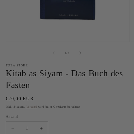
Medien
M
1
2
in
in
von
1
/
2
Modal
M
öffnen
ö
TUBA STORE
Kitab as Siyam - Das Buch des
Fasten
Normaler
€20,00 EUR
Preis
Inkl. Steuern.
Versand
wird beim Checkout berechnet
Anzahl
Anzahl
Verringere
Erhöhe