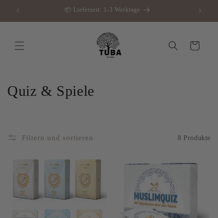
Direkt
📦 Lieferzeit: 1-3 Werktage
zum
Inhalt
Warenkorb
K
Quiz & Spiele
a
t
Filtern und sortieren
8 Produkte
e
g
o
r