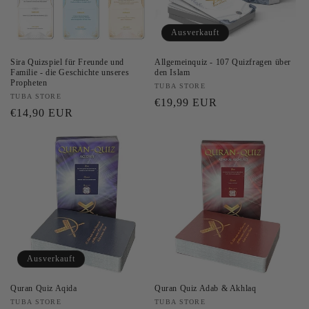
i
e
Ausverkauft
:
Sira Quizspiel für Freunde und
Allgemeinquiz - 107 Quizfragen über
Familie - die Geschichte unseres
den Islam
Propheten
Anbieter:
TUBA STORE
Anbieter:
TUBA STORE
Normaler
€19,99 EUR
Normaler
€14,90 EUR
Preis
Preis
Ausverkauft
Quran Quiz Aqida
Quran Quiz Adab & Akhlaq
Anbieter:
TUBA STORE
Anbieter:
TUBA STORE