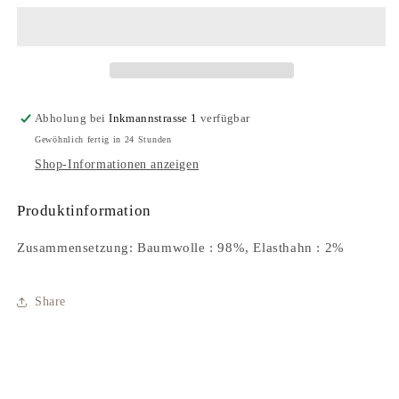
Abholung bei
Inkmannstrasse 1
verfügbar
Gewöhnlich fertig in 24 Stunden
Shop-Informationen anzeigen
Produktinformation
Zusammensetzung:
Baumwolle : 98%, Elasthahn : 2%
Anmeldung erforderlich
Melden Sie sich bei Ihrem Konto an, um Produkte
Share
zu Ihrer Wunschliste hinzuzufügen und Ihre zuvor
gespeicherten Artikel anzuzeigen.
Login