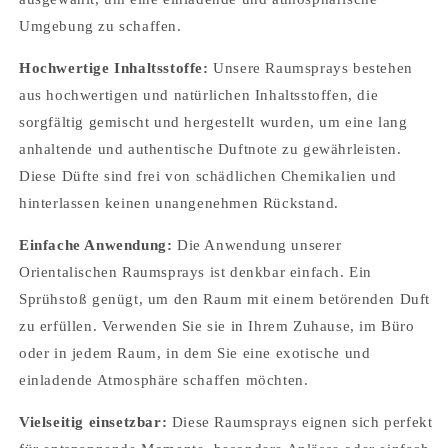
Umgebung zu schaffen.
Hochwertige Inhaltsstoffe:
Unsere Raumsprays bestehen
aus hochwertigen und natürlichen Inhaltsstoffen, die
sorgfältig gemischt und hergestellt wurden, um eine lang
anhaltende und authentische Duftnote zu gewährleisten.
Diese Düfte sind frei von schädlichen Chemikalien und
hinterlassen keinen unangenehmen Rückstand.
Einfache Anwendung:
Die Anwendung unserer
Orientalischen Raumsprays ist denkbar einfach. Ein
Sprühstoß genügt, um den Raum mit einem betörenden Duft
zu erfüllen. Verwenden Sie sie in Ihrem Zuhause, im Büro
oder in jedem Raum, in dem Sie eine exotische und
Anmeldung erforderlich
einladende Atmosphäre schaffen möchten.
Melden Sie sich bei Ihrem Konto an, um Produkte
Vielseitig einsetzbar:
Diese Raumsprays eignen sich perfekt
zu Ihrer Wunschliste hinzuzufügen und Ihre zuvor