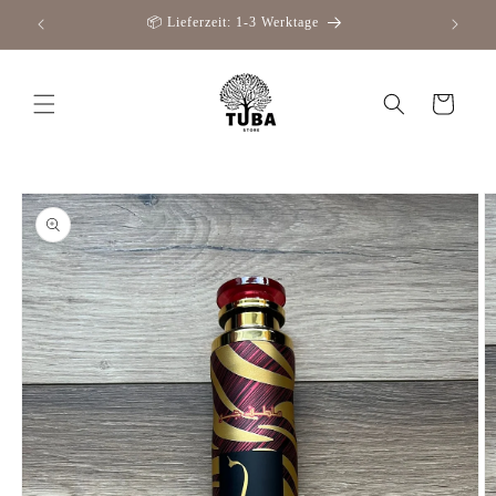
Direkt
📦 Lieferzeit: 1-3 Werktage
zum
Inhalt
Warenkorb
oduktinformationen
ringen