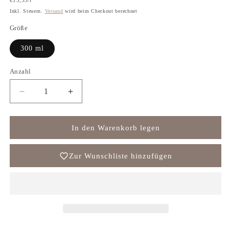
€13,33/l
Preis
Inkl. Steuern.
Versand
wird beim Checkout berechnet
Größe
300 ml
Anzahl
Anzahl
Verringere
Erhöhe
die
die
Menge
Menge
für
für
In den Warenkorb legen
Thuraya
Thuraya
Zur Wunschliste hinzufügen