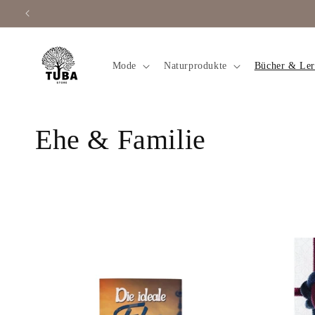
Direkt
zum
Inhalt
Mode
Naturprodukte
Bücher & Le
K
Ehe & Familie
a
t
e
g