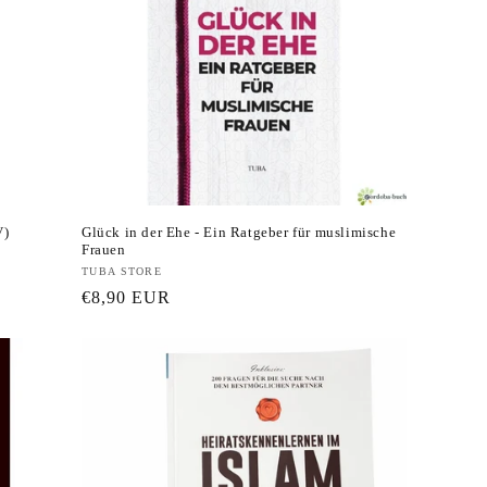
V)
Glück in der Ehe - Ein Ratgeber für muslimische
Frauen
Anbieter:
TUBA STORE
Normaler
€8,90 EUR
Preis