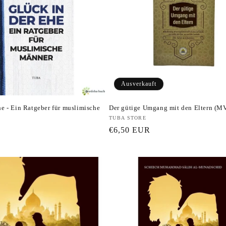
Ausverkauft
he - Ein Ratgeber für muslimische
Der gütige Umgang mit den Eltern (M
Anbieter:
TUBA STORE
Normaler
€6,50 EUR
Preis