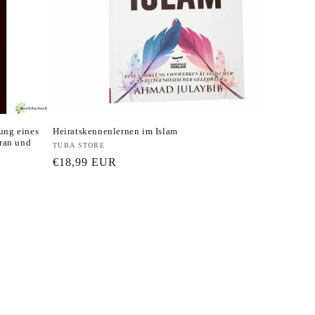
tung eines
Heiratskennenlernen im Islam
ran und
Anbieter:
TUBA STORE
Normaler
€18,99 EUR
Preis