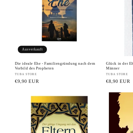
o
r
i
e
Ausverkauft
:
Die ideale Ehe - Familiengründung nach dem
Glück in der E
Vorbild des Propheten
Männer
Anbieter:
TUBA STORE
Anbieter:
TUBA STORE
Normaler
€9,90 EUR
Normaler
€8,90 EUR
Preis
Preis