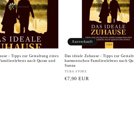
Ausverkauft
ause - Tipps zur Gestaltung eines
Das ideale Zuhause - Tipps zur Gestal
Familienlebens nach Quran und
harmonischen Familienlebens nach Qu
Sunna
Anbieter:
TUBA STORE
Normaler
€7,90 EUR
Preis