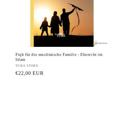
Fiqh für die muslimische Familie - Eherecht im
Islam
Anbieter:
TUBA STORE
Normaler
€22,00 EUR
Preis