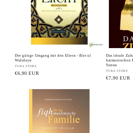
Der gütige Umgang mit den Eltern - Birr ul
Das ideale Zuh
Walidayn
harmonischen 
Sunna
Anbieter:
TUBA STORE
Anbieter:
TUBA STORE
Normaler
€6,90 EUR
Normaler
€7,90 EUR
Preis
Preis